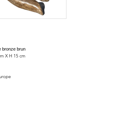
ée bronze brun
 cm X H 15 cm
Europe