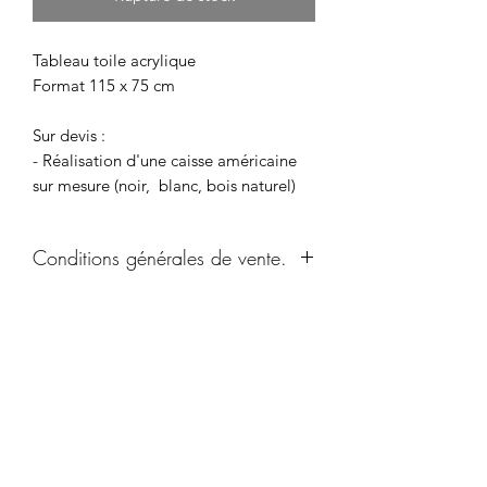
Tableau toile acrylique
Format 115 x 75 cm
Sur devis :
- Réalisation d'une caisse américaine
sur mesure (noir, blanc, bois naturel)
Conditions générales de vente.
Conditions générales de vente.
Un produit vous intéresse ? Contactez-
Livraison hors Europe
me contacter
moi par e-mail ou par téléphone afin
d'organiser et planifier l'envoi de
Toutes les oeuvres sont disponibles à
l'oeuvre à votre domicile, en toute
l'achat
sécurité.
la livraison est en supplément