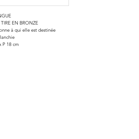
ONGUE
E TIRE EN BRONZE
onne à qui elle est destinée
blanchie
 x P 18 cm