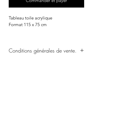
Commander et payer
Tableau toile acrylique
Format 115 x 75 cm
Conditions générales de vente.
Conditions générales de vente.
Un produit vous intéresse ? Contactez-
moi par e-mail ou par téléphone afin
Livraison hors Europe
me contacter
d'organiser et planifier l'envoi de
l'oeuvre à votre domicile, en toute
Toutes les oeuvres sont disponibles à
sécurité.
l'achat
la livraison est en supplément
Cendrique Art