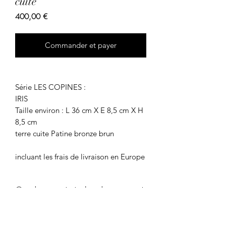
cuite
Prix
400,00 €
Commander et payer
Série LES COPINES :
IRIS
Taille environ : L 36 cm X E 8,5 cm X H
8,5 cm
terre cuite Patine bronze brun
incluant les frais de livraison en Europe
Conditions générales de vente.
Conditions générales de vente.
Un produit vous intéresse ? Contactez-