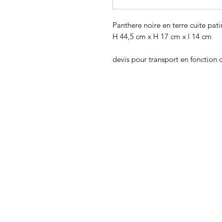
Panthere noire en terre cuite pat
H 44,5 cm x H 17 cm x l 14 cm
devis pour transport en fonction d