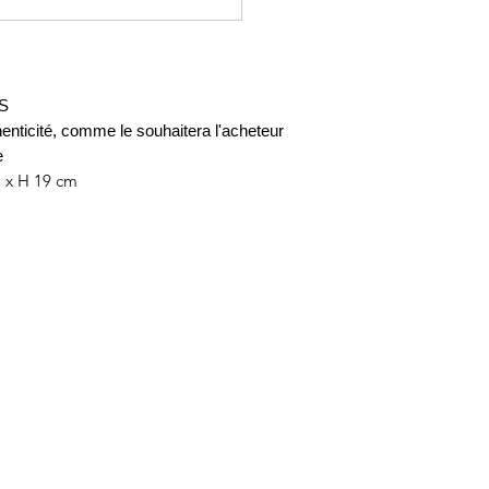
ES
uthenticité, comme le souhaitera l'acheteur
e
m x H 19 cm